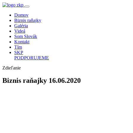
Domov
Biznis raňajky
Galéria
Videá
Som Slovák
Kontakt
Tím
SKP
PODPORUJEME
Zdieľanie
Biznis raňajky 16.06.2020