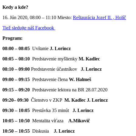
Kedy a kde?
16. Jún 2020, 08:00 – 11:10 Miesto:
Reštaurácia Jozef II. , Holíč
Tiež sledujte náš Facebook
Program:
08:00 – 08:05
Uvítanie
J. Lorincz
08:05 – 08:10
Predstavenie myšlienky
M. Kadlec
08:10 – 09:00
Predstavenie účastníkov
J. Lorincz
09:00 – 09:15
Predstavenie člena
W. Halmeš
09:15 – 09:20
Predstavenie lektora na BR 28.07.2020
09:20– 09:30
Členstvo v ZKP
M. Kadlec J. Lorincz
09:30 – 10:05
Prestávka 35 minút
J. Lorincz
10:05 – 10:50
Mentalita víťaza
A.Mikovič
10:50 – 10:55
Diskusia
J. Lorincz