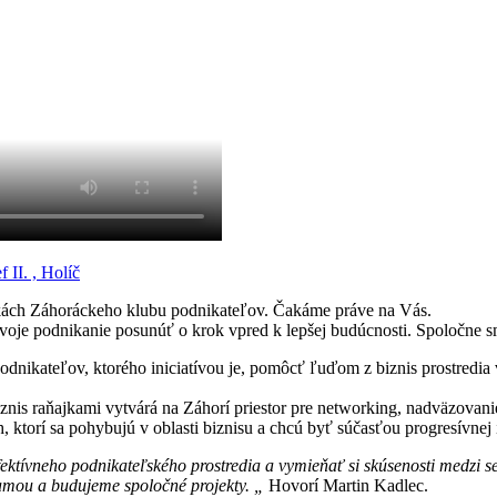
 II. , Holíč
aňajkách Záhoráckeho klubu podnikateľov. Čakáme práve na Vás.
oje podnikanie posunúť o krok vpred k lepšej budúcnosti. Spoločne sm
dnikateľov, ktorého iniciatívou je, pomôcť ľuďom z biznis prostredia 
nis raňajkami vytvárá na Záhorí priestor pre networking, nadväzovanie 
h, ktorí sa pohybujú v oblasti biznisu a chcú byť súčasťou progresívnej 
fektívneho podnikateľského prostredia a vymieňať si skúsenosti medz
lamou a budujeme spoločné projekty. „
Hovorí Martin Kadlec.