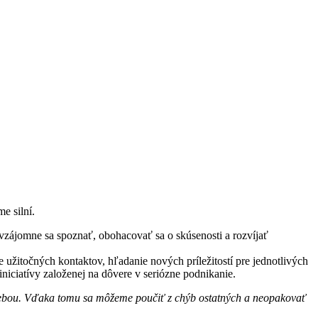
e silní.
vzájomne sa spoznať, obohacovať sa o skúsenosti a rozvíjať
užitočných kontaktov, hľadanie nových príležitostí pre jednotlivých
iniciatívy založenej na dôvere v seriózne podnikanie.
i sebou. Vďaka tomu sa môžeme poučiť z chýb ostatných a neopakovať