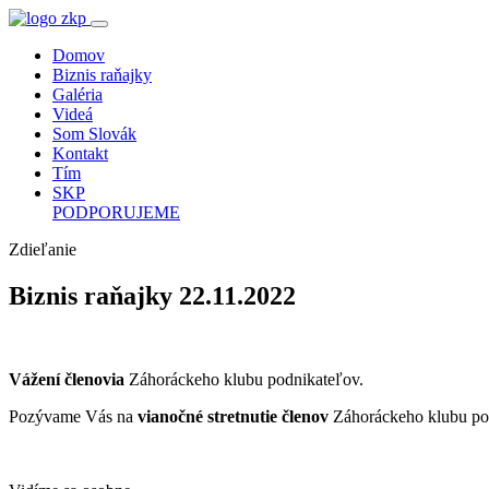
Domov
Biznis raňajky
Galéria
Videá
Som Slovák
Kontakt
Tím
SKP
PODPORUJEME
Zdieľanie
Biznis raňajky 22.11.2022
Vážení členovia
Záhoráckeho klubu podnikateľov.
Pozývame Vás na
vianočné stretnutie členov
Záhoráckeho klubu po