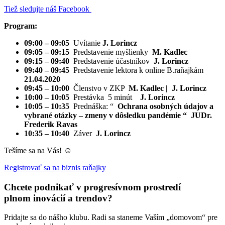
Tiež sledujte náš Facebook
Program:
09:00 – 09:05
Uvítanie
J. Lorincz
09:05 – 09:15
Predstavenie myšlienky
M.
Kadlec
09:15 – 09:40
Predstavenie účastníkov
J. Lorincz
09:40 – 09:45
Predstavenie lektora k online B.raňajkám
21.04.2020
09:45 – 10:00
Členstvo v ZKP
M. Kadlec | J.
Lorincz
10:00 – 10:05
Prestávka 5 minút
J. Lorincz
10:05 – 10:35
Prednáška: “
Ochrana osobných údajov a
vybrané otázky – zmeny v dôsledku pandémie
“ JUDr.
Frederik Ravas
10:35 – 10:40
Záver
J. Lorincz
Tešíme sa na Vás! ☺
Registrovať sa na biznis raňajky
Chcete podnikať v progresívnom prostredí
plnom inovácií a trendov?
Pridajte sa do nášho klubu. Radi sa staneme Vaším „domovom“ pre