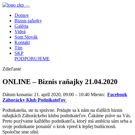
Domov
Biznis raňajky
Galéria
Videá
Som Slovák
Kontakt
Tím
SKP
PODPORUJEME
Zdieľanie
ONLINE – Biznis raňajky 21.04.2020
Dátum konania:
21. apríl 2020, 09:00 – 10:40 Miesto:
Facebook
Záhorácky Klub Podnikateľov
Podnikatelia, ste tu správne. Pridajte sa k nám na ďalších biznis
raňajkách Záhoráckeho klubu podnikateľov. Čakáme práve na Vás.
Preto pozývame každého podnikateľa, ktorý má ambíciu sám seba a
svoje podnikanie posunúť o krok vpred k lepšej budúcnosti.
Spoločne sme silní.