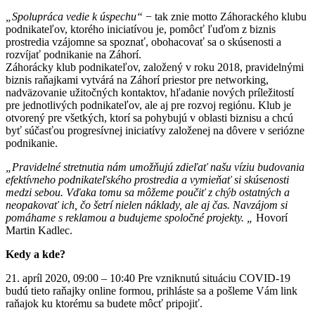
„Spolupráca vedie k úspechu“
− tak znie motto Záhorackého klubu
podnikateľov, ktorého iniciatívou je, pomôcť ľuďom z biznis
prostredia vzájomne sa spoznať, obohacovať sa o skúsenosti a
rozvíjať podnikanie na Záhorí.
Záhorácky klub podnikateľov, založený v roku 2018, pravidelnými
biznis raňajkami vytvárá na Záhorí priestor pre networking,
nadväzovanie užitočných kontaktov, hľadanie nových príležitostí
pre jednotlivých podnikateľov, ale aj pre rozvoj regiónu. Klub je
otvorený pre všetkých, ktorí sa pohybujú v oblasti biznisu a chcú
byť súčasťou progresívnej iniciatívy založenej na dôvere v seriózne
podnikanie.
„Pravidelné stretnutia nám umožňujú zdieľať našu víziu budovania
efektívneho podnikateľského prostredia a vymieňať si skúsenosti
medzi sebou. Vďaka tomu sa môžeme poučiť z chýb ostatných a
neopakovať ich, čo šetrí nielen náklady, ale aj čas. Navzájom si
pomáhame s reklamou a budujeme spoločné projekty. „
Hovorí
Martin Kadlec.
Kedy a kde?
21. apríl 2020, 09:00 – 10:40 Pre vzniknutú situáciu COVID-19
budú tieto raňajky online formou, prihláste sa a pošleme Vám link
raňajok ku ktorému sa budete môcť pripojiť.