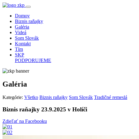
Domov
Biznis raňajky
Galéria
Videá
Som Slovák
Kontakt
Tím
SKP
PODPORUJEME
Galéria
Kategórie:
Všetko
Biznis raňajky
Som Slovák
Tradičné remeslá
Biznis raňajky 23.9.2025 v Holíči
Zdieľať na Facebooku