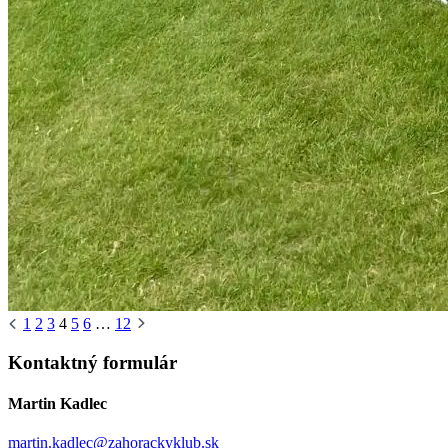
1
2
3
4
5
6
…
12
Kontaktný formulár
Martin Kadlec
martin.kadlec@zahorackyklub.sk