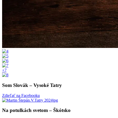
+7
Som Slovák – Vysoké Tatry
Zdieľať na Facebooku
Na potulkách svetom – Škótsko