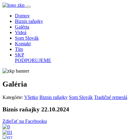
Domov
Biznis raňajky
Galéria
Videá
Som Slovák
Kontakt
Tím
SKP
PODPORUJEME
Galéria
Kategórie:
Všetko
Biznis raňajky
Som Slovák
Tradičné remeslá
Biznis raňajky 22.10.2024
Zdieľať na Facebooku